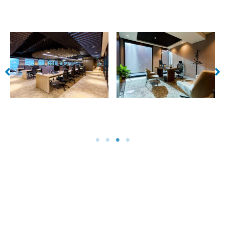
Sin leyenda
Sin leyenda
Hacemos que el lujo en Alicante se
vuelva irresistible. Cada una de las
imágenes está creada para capturar el